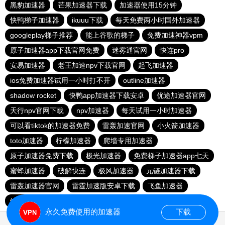
黑豹加速器
芒果加速器下载
加速器使用15分钟
快鸭梯子加速器
ikuuu下载
每天免费两小时国外加速器
googleplay梯子推荐
能上谷歌的梯子
免费加速神器vpm
原子加速器app下载官网免费
迷雾通官网
快连pro
安易加速器
老王加速npv下载官网
起飞加速器
ios免费加速器试用一小时打不开
outline加速器
shadow rocket
快鸭app加速器下载安卓
优途加速器官网
天行npv官网下载
npv加速器
每天试用一小时加速器
可以看tiktok的加速器免费
雷轰加速官网
小火箭加速器
toto加速器
柠檬加速器
爬墙专用加速器
原子加速器免费下载
极光加速器
免费梯子加速器app七天
蜜蜂加速器
破解快连
极风加速器
元链加速器下载
雷轰加速器官网
雷霆加速版安卓下载
飞鱼加速器
鲸鱼加速器
加速器ios免费使用
永久免费使用的加速器
下载