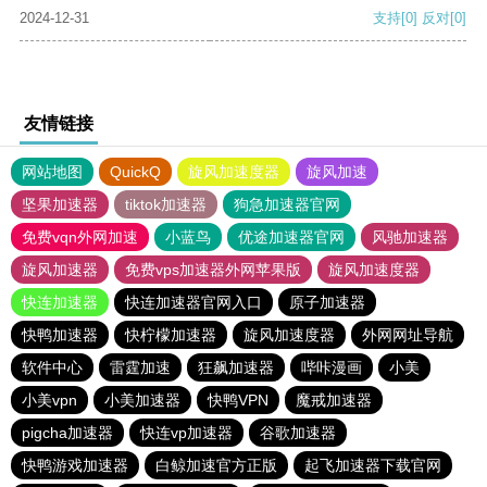
2024-12-31
支持
[0]
反对
[0]
友情链接
网站地图
QuickQ
旋风加速度器
旋风加速
坚果加速器
tiktok加速器
狗急加速器官网
免费vqn外网加速
小蓝鸟
优途加速器官网
风驰加速器
旋风加速器
免费vps加速器外网苹果版
旋风加速度器
快连加速器
快连加速器官网入口
原子加速器
快鸭加速器
快柠檬加速器
旋风加速度器
外网网址导航
软件中心
雷霆加速
狂飙加速器
哔咔漫画
小美
小美vpn
小美加速器
快鸭VPN
魔戒加速器
pigcha加速器
快连vp加速器
谷歌加速器
快鸭游戏加速器
白鲸加速官方正版
起飞加速器下载官网