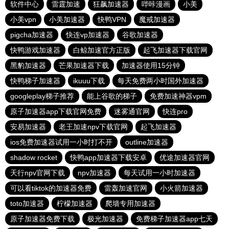
软件中心
雷霆加速
狂飙加速器
哔咔漫画
小美
小美vpn
小美加速器
快鸭VPN
魔戒加速器
pigcha加速器
快连vp加速器
谷歌加速器
快鸭游戏加速器
白鲸加速官方正版
起飞加速器下载官网
黑豹加速器
芒果加速器下载
加速器使用15分钟
快鸭梯子加速器
ikuuu下载
每天免费两小时国外加速器
googleplay梯子推荐
能上谷歌的梯子
免费加速神器vpm
原子加速器app下载官网免费
迷雾通官网
快连pro
安易加速器
老王加速npv下载官网
起飞加速器
ios免费加速器试用一小时打不开
outline加速器
shadow rocket
快鸭app加速器下载安卓
优途加速器官网
天行npv官网下载
npv加速器
每天试用一小时加速器
可以看tiktok的加速器免费
雷轰加速官网
小火箭加速器
toto加速器
柠檬加速器
爬墙专用加速器
原子加速器免费下载
极光加速器
免费梯子加速器app七天