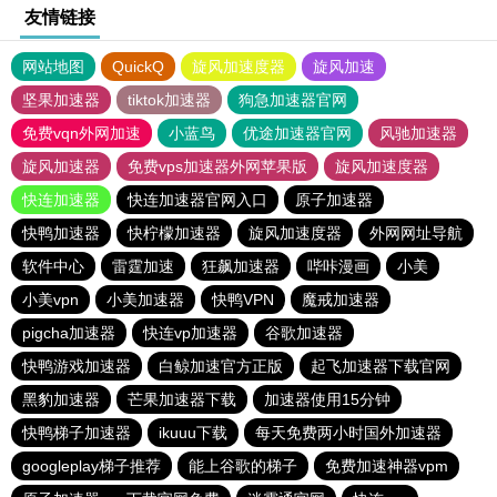
友情链接
网站地图
QuickQ
旋风加速度器
旋风加速
坚果加速器
tiktok加速器
狗急加速器官网
免费vqn外网加速
小蓝鸟
优途加速器官网
风驰加速器
旋风加速器
免费vps加速器外网苹果版
旋风加速度器
快连加速器
快连加速器官网入口
原子加速器
快鸭加速器
快柠檬加速器
旋风加速度器
外网网址导航
软件中心
雷霆加速
狂飙加速器
哔咔漫画
小美
小美vpn
小美加速器
快鸭VPN
魔戒加速器
pigcha加速器
快连vp加速器
谷歌加速器
快鸭游戏加速器
白鲸加速官方正版
起飞加速器下载官网
黑豹加速器
芒果加速器下载
加速器使用15分钟
快鸭梯子加速器
ikuuu下载
每天免费两小时国外加速器
googleplay梯子推荐
能上谷歌的梯子
免费加速神器vpm