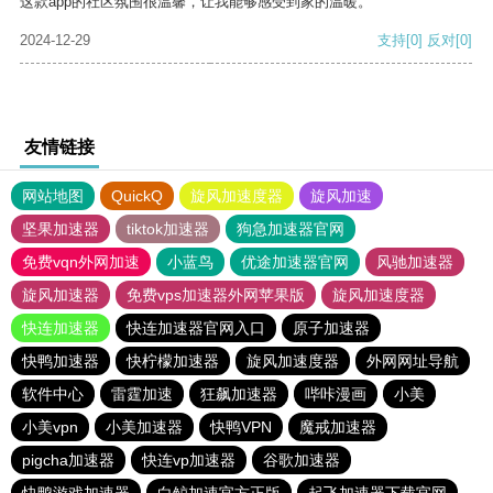
这款app的社区氛围很温馨，让我能够感受到家的温暖。
2024-12-29
支持
[0]
反对
[0]
友情链接
网站地图
QuickQ
旋风加速度器
旋风加速
坚果加速器
tiktok加速器
狗急加速器官网
免费vqn外网加速
小蓝鸟
优途加速器官网
风驰加速器
旋风加速器
免费vps加速器外网苹果版
旋风加速度器
快连加速器
快连加速器官网入口
原子加速器
快鸭加速器
快柠檬加速器
旋风加速度器
外网网址导航
软件中心
雷霆加速
狂飙加速器
哔咔漫画
小美
小美vpn
小美加速器
快鸭VPN
魔戒加速器
pigcha加速器
快连vp加速器
谷歌加速器