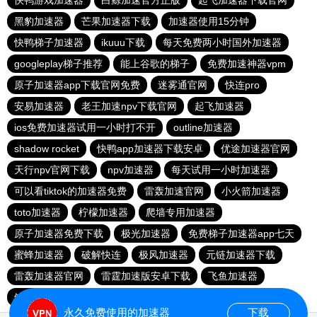
快鸭游戏加速器
白鲸加速官方正版
起飞加速器下载官网
黑豹加速器
芒果加速器下载
加速器使用15分钟
快鸭梯子加速器
ikuuu下载
每天免费两小时国外加速器
googleplay梯子推荐
能上谷歌的梯子
免费加速神器vpm
原子加速器app下载官网免费
迷雾通官网
快连pro
安易加速器
老王加速npv下载官网
起飞加速器
ios免费加速器试用一小时打不开
outline加速器
shadow rocket
快鸭app加速器下载安卓
优途加速器官网
天行npv官网下载
npv加速器
每天试用一小时加速器
可以看tiktok的加速器免费
雷轰加速官网
小火箭加速器
toto加速器
柠檬加速器
爬墙专用加速器
原子加速器免费下载
极光加速器
免费梯子加速器app七天
蜜蜂加速器
破解快连
极风加速器
元链加速器下载
雷轰加速器官网
雷霆加速版安卓下载
飞鱼加速器
鲸鱼加速器
加速器ios免费使用
永久免费使用的加速器
下载