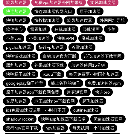
旋风加速器
免费vps加速器外网苹果版
旋风加速度器
快连加速器
快连加速器官网入口
原子加速器
快鸭加速器
快柠檬加速器
旋风加速度器
外网网址导航
软件中心
雷霆加速
狂飙加速器
哔咔漫画
小美
小美vpn
小美加速器
快鸭VPN
魔戒加速器
pigcha加速器
快连vp加速器
谷歌加速器
快鸭游戏加速器
白鲸加速官方正版
起飞加速器下载官网
黑豹加速器
芒果加速器下载
加速器使用15分钟
快鸭梯子加速器
ikuuu下载
每天免费两小时国外加速器
googleplay梯子推荐
能上谷歌的梯子
免费加速神器vpm
原子加速器app下载官网免费
迷雾通官网
快连pro
安易加速器
老王加速npv下载官网
起飞加速器
ios免费加速器试用一小时打不开
outline加速器
shadow rocket
快鸭app加速器下载安卓
优途加速器官网
天行npv官网下载
npv加速器
每天试用一小时加速器