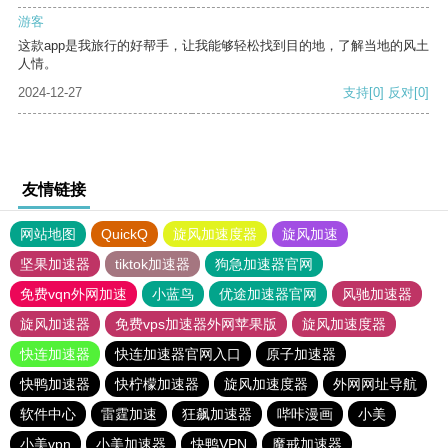
游客
这款app是我旅行的好帮手，让我能够轻松找到目的地，了解当地的风土
人情。
2024-12-27
支持
[0]
反对
[0]
友情链接
网站地图
QuickQ
旋风加速度器
旋风加速
坚果加速器
tiktok加速器
狗急加速器官网
免费vqn外网加速
小蓝鸟
优途加速器官网
风驰加速器
旋风加速器
免费vps加速器外网苹果版
旋风加速度器
快连加速器
快连加速器官网入口
原子加速器
快鸭加速器
快柠檬加速器
旋风加速度器
外网网址导航
软件中心
雷霆加速
狂飙加速器
哔咔漫画
小美
小美vpn
小美加速器
快鸭VPN
魔戒加速器