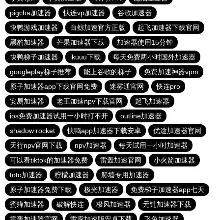
pigcha加速器
快连vp加速器
谷歌加速器
快鸭游戏加速器
白鲸加速官方正版
起飞加速器下载官网
黑豹加速器
芒果加速器下载
加速器使用15分钟
快鸭梯子加速器
ikuuu下载
每天免费两小时国外加速器
googleplay梯子推荐
能上谷歌的梯子
免费加速神器vpm
原子加速器app下载官网免费
迷雾通官网
快连pro
安易加速器
老王加速npv下载官网
起飞加速器
ios免费加速器试用一小时打不开
outline加速器
shadow rocket
快鸭app加速器下载安卓
优途加速器官网
天行npv官网下载
npv加速器
每天试用一小时加速器
可以看tiktok的加速器免费
雷轰加速官网
小火箭加速器
toto加速器
柠檬加速器
爬墙专用加速器
原子加速器免费下载
极光加速器
免费梯子加速器app七天
蜜蜂加速器
破解快连
极风加速器
元链加速器下载
雷轰加速器官网
雷霆加速版安卓下载
飞鱼加速器