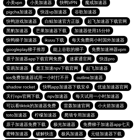
小美vpn
小美加速器
快鸭VPN
魔戒加速器
pigcha加速器
快连vp加速器
谷歌加速器
快鸭游戏加速器
白鲸加速官方正版
起飞加速器下载官网
黑豹加速器
芒果加速器下载
加速器使用15分钟
快鸭梯子加速器
ikuuu下载
每天免费两小时国外加速器
googleplay梯子推荐
能上谷歌的梯子
免费加速神器vpm
原子加速器app下载官网免费
迷雾通官网
快连pro
安易加速器
老王加速npv下载官网
起飞加速器
ios免费加速器试用一小时打不开
outline加速器
shadow rocket
快鸭app加速器下载安卓
优途加速器官网
天行npv官网下载
npv加速器
每天试用一小时加速器
可以看tiktok的加速器免费
雷轰加速官网
小火箭加速器
toto加速器
柠檬加速器
爬墙专用加速器
原子加速器免费下载
极光加速器
免费梯子加速器app七天
蜜蜂加速器
破解快连
极风加速器
元链加速器下载