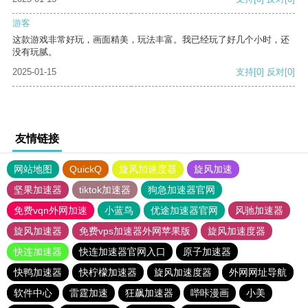
游客
这款游戏非常好玩，画面精美，玩法丰富。我已经玩了好几个小时，还
没有玩腻。
2025-01-15
支持
[0]
反对
[0]
友情链接
网站地图
QuickQ
旋风加速度器
旋风加速
坚果加速器
tiktok加速器
狗急加速器官网
免费vqn外网加速
小蓝鸟
优途加速器官网
风驰加速器
旋风加速器
免费vps加速器外网苹果版
旋风加速度器
快连加速器
快连加速器官网入口
原子加速器
快鸭加速器
快柠檬加速器
旋风加速度器
外网网址导航
软件中心
雷霆加速
狂飙加速器
哔咔漫画
小美