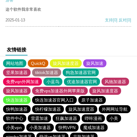
游客
这个软件我非常喜欢
2025-01-13
支持
[0]
反对
[0]
友情链接
网站地图
QuickQ
旋风加速度器
旋风加速
坚果加速器
tiktok加速器
狗急加速器官网
免费vqn外网加速
小蓝鸟
优途加速器官网
风驰加速器
旋风加速器
免费vps加速器外网苹果版
旋风加速度器
快连加速器
快连加速器官网入口
原子加速器
快鸭加速器
快柠檬加速器
旋风加速度器
外网网址导航
软件中心
雷霆加速
狂飙加速器
哔咔漫画
小美
小美vpn
小美加速器
快鸭VPN
魔戒加速器
pigcha加速器
快连vp加速器
谷歌加速器