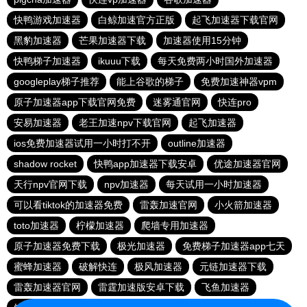
快鸭游戏加速器
白鲸加速官方正版
起飞加速器下载官网
黑豹加速器
芒果加速器下载
加速器使用15分钟
快鸭梯子加速器
ikuuu下载
每天免费两小时国外加速器
googleplay梯子推荐
能上谷歌的梯子
免费加速神器vpm
原子加速器app下载官网免费
迷雾通官网
快连pro
安易加速器
老王加速npv下载官网
起飞加速器
ios免费加速器试用一小时打不开
outline加速器
shadow rocket
快鸭app加速器下载安卓
优途加速器官网
天行npv官网下载
npv加速器
每天试用一小时加速器
可以看tiktok的加速器免费
雷轰加速官网
小火箭加速器
toto加速器
柠檬加速器
爬墙专用加速器
原子加速器免费下载
极光加速器
免费梯子加速器app七天
蜜蜂加速器
破解快连
极风加速器
元链加速器下载
雷轰加速器官网
雷霆加速版安卓下载
飞鱼加速器