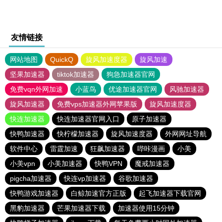
友情链接
网站地图
QuickQ
旋风加速度器
旋风加速
坚果加速器
tiktok加速器
狗急加速器官网
免费vqn外网加速
小蓝鸟
优途加速器官网
风驰加速器
旋风加速器
免费vps加速器外网苹果版
旋风加速度器
快连加速器
快连加速器官网入口
原子加速器
快鸭加速器
快柠檬加速器
旋风加速度器
外网网址导航
软件中心
雷霆加速
狂飙加速器
哔咔漫画
小美
小美vpn
小美加速器
快鸭VPN
魔戒加速器
pigcha加速器
快连vp加速器
谷歌加速器
快鸭游戏加速器
白鲸加速官方正版
起飞加速器下载官网
黑豹加速器
芒果加速器下载
加速器使用15分钟