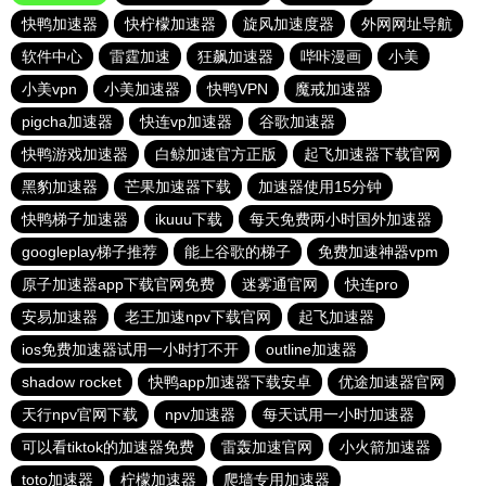
快鸭加速器
快柠檬加速器
旋风加速度器
外网网址导航
软件中心
雷霆加速
狂飙加速器
哔咔漫画
小美
小美vpn
小美加速器
快鸭VPN
魔戒加速器
pigcha加速器
快连vp加速器
谷歌加速器
快鸭游戏加速器
白鲸加速官方正版
起飞加速器下载官网
黑豹加速器
芒果加速器下载
加速器使用15分钟
快鸭梯子加速器
ikuuu下载
每天免费两小时国外加速器
googleplay梯子推荐
能上谷歌的梯子
免费加速神器vpm
原子加速器app下载官网免费
迷雾通官网
快连pro
安易加速器
老王加速npv下载官网
起飞加速器
ios免费加速器试用一小时打不开
outline加速器
shadow rocket
快鸭app加速器下载安卓
优途加速器官网
天行npv官网下载
npv加速器
每天试用一小时加速器
可以看tiktok的加速器免费
雷轰加速官网
小火箭加速器
toto加速器
柠檬加速器
爬墙专用加速器